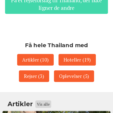
Få et rejseforslag til Thailand, der ikke
ligner de andre
Få hele Thailand med
Artikler (10)
Hoteller (19)
Rejser (3)
Oplevelser (5)
Artikler
Vis alle