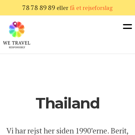
Gå
78 78 89 89
eller
få et rejseforslag
til
hovedindhold
Thailand
Vi har rejst her siden 1990’erne. Berit,