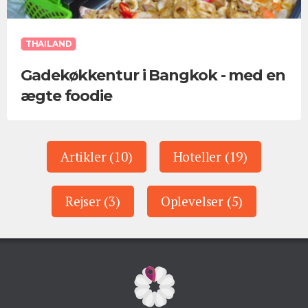
THAILAND
Gadekøkkentur i Bangkok - med en
ægte foodie
Artikler (10)
Hoteller (19)
Rejser (3)
Oplevelser (5)