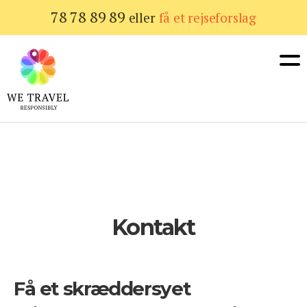
Gå
78 78 89 89
eller
få et rejseforslag
til
hovedindhold
Kontakt
Få et skræddersyet