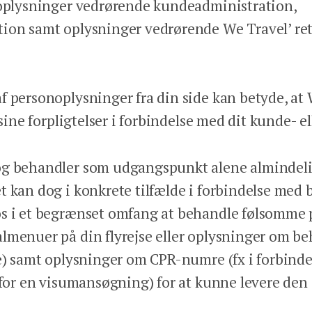
 oplysninger vedrørende kundeadministration,
ion samt oplysninger vedrørende We Travel’ re
f personoplysninger fra din side kan betyde, at 
 sine forpligtelser i forbindelse med dit kunde- e
og behandler som udgangspunkt alene almindel
 kan dog i konkrete tilfælde i forbindelse med be
os i et begrænset omfang at behandle følsomme 
lmenuer på din flyrejse eller oplysninger om beh
se) samt oplysninger om CPR-numre (fx i forbind
 for en visumansøgning) for at kunne levere den ø