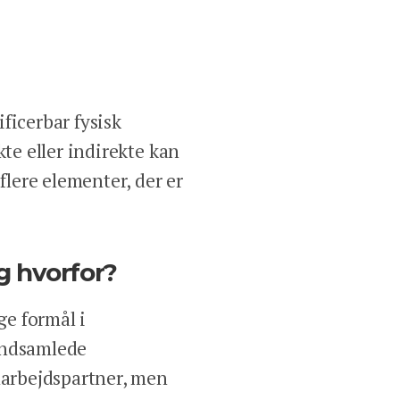
ficerbar fysisk
kte eller indirekte kan
flere elementer, der er
g hvorfor?
ge formål i
 indsamlede
amarbejdspartner, men