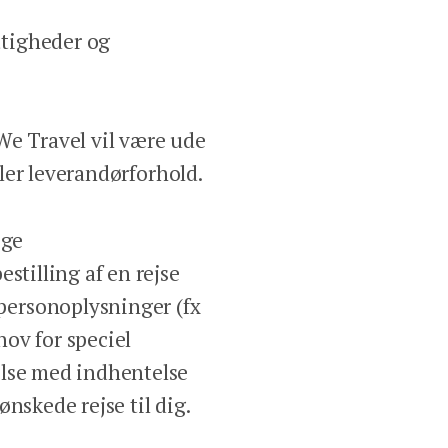
ttigheder og
We Travel vil være ude
ller leverandørforhold.
ige
stilling af en rejse
personoplysninger (fx
ov for speciel
else med indhentelse
nskede rejse til dig.