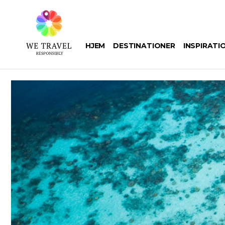
Gå
til
hovedindhold
HJEM
DESTINATIONER
INSPIRATI