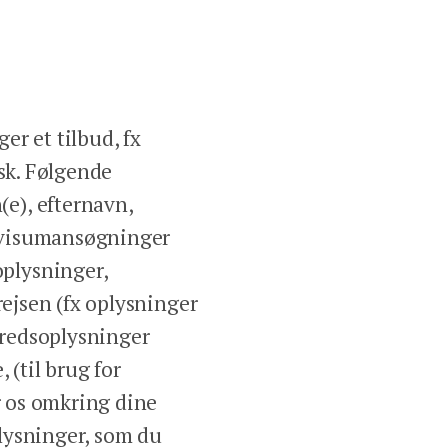
er et tilbud, fx
isk. Følgende
e), efternavn,
r visumansøgninger
plysninger,
rejsen (fx oplysninger
lbredsoplysninger
 (til brug for
er os omkring dine
lysninger, som du