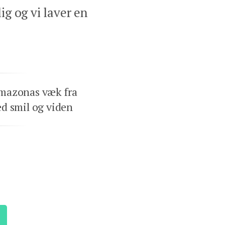
ig og vi laver en
mazonas væk fra
d smil og viden