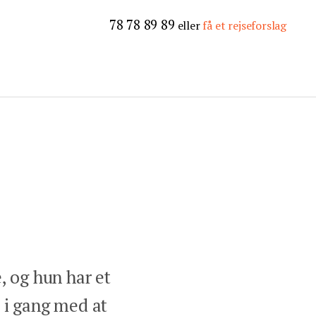
78 78 89 89
eller
få et rejseforslag
e, og hun har et
t i gang med at