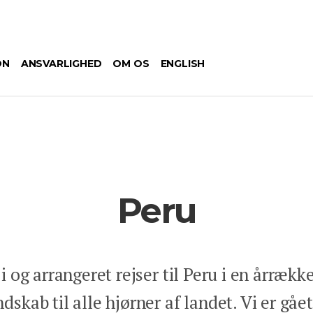
ON
ANSVARLIGHED
OM OS
ENGLISH
Peru
 i og arrangeret rejser til Peru i en årrækk
skab til alle hjørner af landet. Vi er gåe