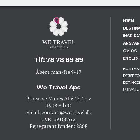
HJEM
DESTIN
INSPIRA
ANSVAR
OM OS
Tlf: 78 78 89 89
ENGLIS
KONTAK
Åbent man-fre 9-17
REJSEFO
BETINGE
We Travel Aps
PRIVATLI
Prinsesse Maries Allé 17, 1. tv
1908 Frb. C
Email: contact@wetravel.dk
CVR: 39166372
Rejsegarantifonden: 2868