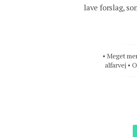
lave forslag, so
Meget mer
alfarvej
O