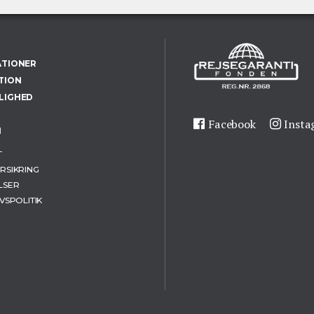
ATIONER
TION
LIGHED
Facebook
Inst
H
T
RSIKRING
LSER
VSPOLITIK