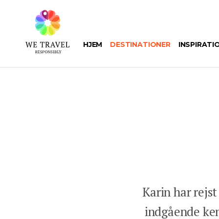
Gå
til
hovedindhold
HJEM
DESTINATIONER
INSPIRATI
Karin har rejst
indgående kend