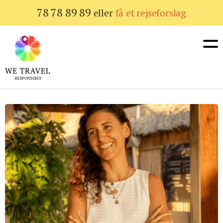
Gå
78 78 89 89
eller
få et rejseforslag
til
hovedindhold