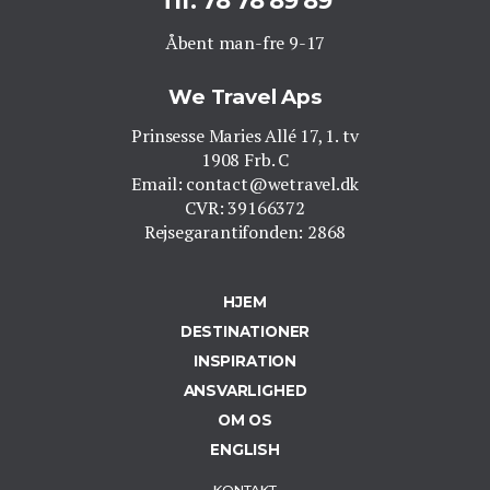
Tlf: 78 78 89 89
Åbent man-fre 9-17
We Travel Aps
Prinsesse Maries Allé 17, 1. tv
1908 Frb. C
Email: contact@wetravel.dk
CVR: 39166372
Rejsegarantifonden: 2868
HJEM
DESTINATIONER
INSPIRATION
ANSVARLIGHED
OM OS
ENGLISH
KONTAKT