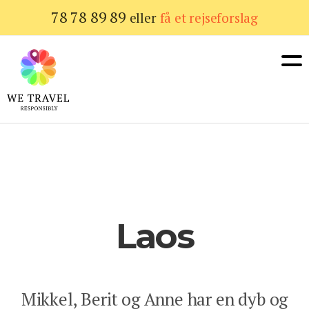
Gå
78 78 89 89
eller
få et rejseforslag
til
hovedindhold
Laos
Mikkel, Berit og Anne har en dyb og