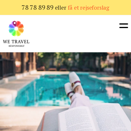
Gå
78 78 89 89
eller
få et rejseforslag
til
hovedindhold