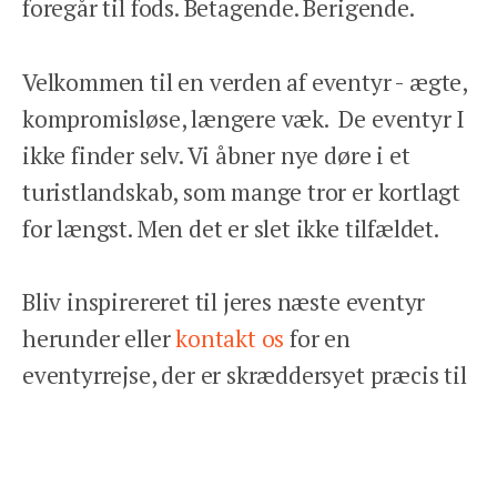
foregår til fods. Betagende. Berigende.
KONTAKT
REJSEFORSIKRING
Velkommen til en verden af eventyr - ægte,
BETINGELSER
kompromisløse, længere væk. De eventyr I
PRIVATLIVSPOLITIK
ikke finder selv. Vi åbner nye døre i et
turistlandskab, som mange tror er kortlagt
for længst. Men det er slet ikke tilfældet.
Bliv inspirereret til jeres næste eventyr
Facebook
Instagram
herunder eller
kontakt os
for en
eventyrrejse, der er skræddersyet præcis til
jer.