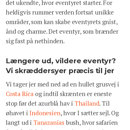
det ukendte, hvor eventyret starter. For
Tlf: 78 78 89 89
heldigvis rummer verden fortsat unikke
Åbent man-fre 9-17
områder, som kan skabe eventyrets gnist,
ånd og charme. Det eventyr, som brænder
We Travel Aps
sig fast på nethinden.
Prinsesse Maries Allé 17, 1. tv
1908 Frb. C
Email: contact@wetravel.dk
Længere ud, vildere eventyr?
CVR: 39166372
Rejsegarantifonden: 2868
Vi skræddersyer præcis til jer
Vi tager jer med ned ad en hullet grusvej i
HJEM
Costa Rica
og indtil skrænten er eneste
DESTINATIONER
stop før det azurblå hav i
Thailand
. Til
INSPIRATION
ANSVARLIGHED
øhavet i
Indonesien
, hvor I sætter sejl. Og
OM OS
langt ud i
Tanazanias
bush, hvor safarien
ENGLISH