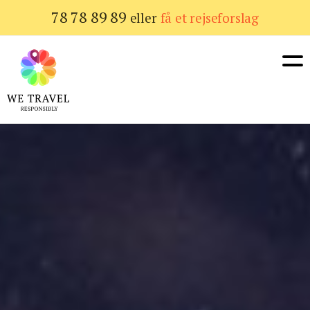
Gå
78 78 89 89
eller
få et rejseforslag
til
hovedindhold