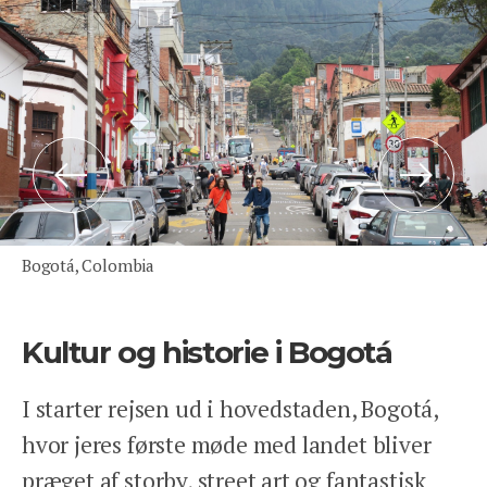
Tlf: 78 78 89 89
Åbent man-fre 9-17
Previous
Next
We Travel Aps
Prinsesse Maries Allé 17, 1. tv
Bogotá, Colombia
1908 Frb. C
Email: contact@wetravel.dk
CVR: 39166372
Kultur og historie i Bogotá
Rejsegarantifonden: 2868
I starter rejsen ud i hovedstaden, Bogotá,
HJEM
hvor jeres første møde med landet bliver
DESTINATIONER
præget af storby, street art og fantastisk
INSPIRATION