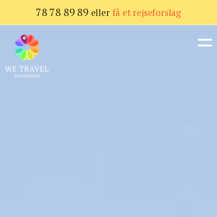
Gå
78 78 89 89
eller
få et rejseforslag
til
hovedindhold