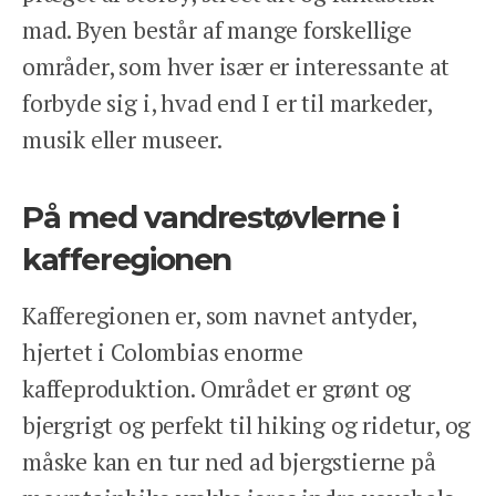
ANSVARLIGHED
mad. Byen består af mange forskellige
OM OS
områder, som hver især er interessante at
ENGLISH
forbyde sig i, hvad end I er til markeder,
KONTAKT
musik eller museer.
REJSEFORSIKRING
BETINGELSER
På med vandrestøvlerne i
PRIVATLIVSPOLITIK
kafferegionen
Kafferegionen er, som navnet antyder,
hjertet i Colombias enorme
kaffeproduktion. Området er grønt og
Facebook
Instagram
bjergrigt og perfekt til hiking og ridetur, og
måske kan en tur ned ad bjergstierne på