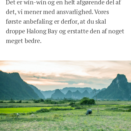
Det er win-win og en helt afgørende del af
det, vi mener med ansvarlighed. Vores
første anbefaling er derfor, at du skal
droppe Halong Bay og erstatte den af noget
Tlf: 78 78 89 89
meget bedre.
Åbent man-fre 9-17
We Travel Aps
Prinsesse Maries Allé 17, 1. tv
1908 Frb. C
Email: contact@wetravel.dk
CVR: 39166372
Rejsegarantifonden: 2868
HJEM
DESTINATIONER
INSPIRATION