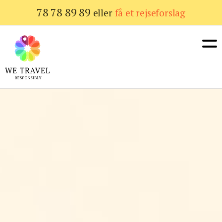
Gå
78 78 89 89
eller
få et rejseforslag
til
hovedindhold