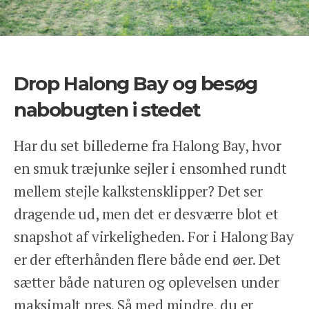
ANSVARLIGHED
OM OS
ENGLISH
KONTAKT
Drop Halong Bay og besøg
REJSEFORSIKRING
nabobugten i stedet
BETINGELSER
PRIVATLIVSPOLITIK
Har du set billederne fra Halong Bay, hvor
en smuk træjunke sejler i ensomhed rundt
mellem stejle kalkstensklipper? Det ser
dragende ud, men det er desværre blot et
snapshot af virkeligheden. For i Halong Bay
Facebook
Instagram
er der efterhånden flere både end øer. Det
sætter både naturen og oplevelsen under
maksimalt pres. Så med mindre, du er