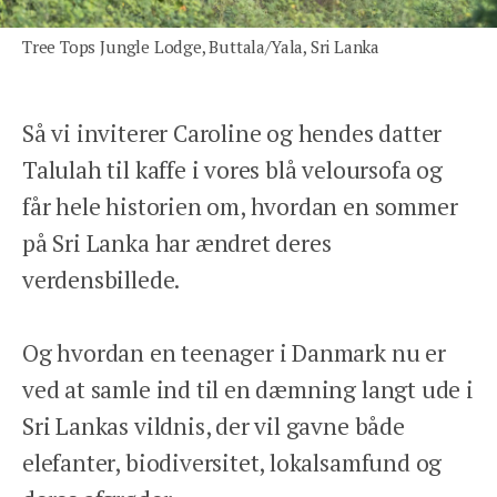
Tree Tops Jungle Lodge, Buttala/Yala, Sri Lanka
Tlf: 78 78 89 89
Så vi inviterer Caroline og hendes datter
Åbent man-fre 9-17
Talulah til kaffe i vores blå veloursofa og
får hele historien om, hvordan en sommer
We Travel Aps
på Sri Lanka har ændret deres
Prinsesse Maries Allé 17, 1. tv
verdensbillede.
1908 Frb. C
Email: contact@wetravel.dk
CVR: 39166372
Og hvordan en teenager i Danmark nu er
Rejsegarantifonden: 2868
ved at samle ind til en dæmning langt ude i
Sri Lankas vildnis, der vil gavne både
HJEM
elefanter, biodiversitet, lokalsamfund og
DESTINATIONER
INSPIRATION