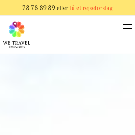
Gå
78 78 89 89
eller
få et rejseforslag
til
hovedindhold