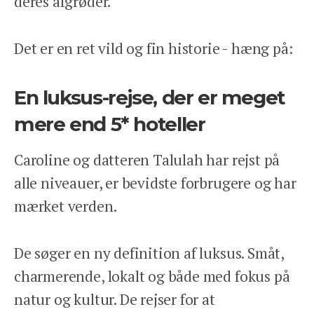
deres afgrøder.
ANSVARLIGHED
OM OS
Det er en ret vild og fin historie - hæng på:
ENGLISH
KONTAKT
En luksus-rejse, der er meget
REJSEFORSIKRING
BETINGELSER
mere end 5* hoteller
PRIVATLIVSPOLITIK
Caroline og datteren Talulah har rejst på
alle niveauer, er bevidste forbrugere og har
mærket verden.
De søger en ny definition af luksus. Småt,
Facebook
Instagram
charmerende, lokalt og både med fokus på
natur og kultur. De rejser for at