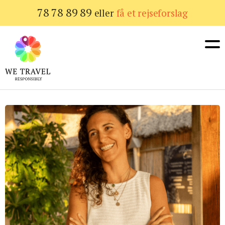
Gå
78 78 89 89
eller
få et rejseforslag
til
hovedindhold