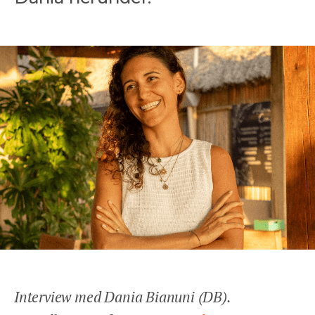
ANSVARLIGHED
OM OS
ENGLISH
KONTAKT
REJSEFORSIKRING
BETINGELSER
PRIVATLIVSPOLITIK
Facebook
Instagram
Interview med Dania Bianuni (DB).