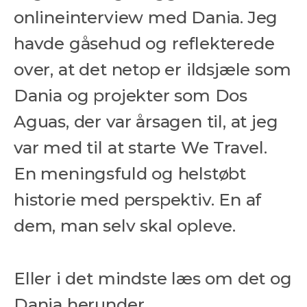
onlineinterview med Dania. Jeg
havde gåsehud og reflekterede
over, at det netop er ildsjæle som
Tlf: 78 78 89 89
Dania og projekter som Dos
Åbent man-fre 9-17
Aguas, der var årsagen til, at jeg
We Travel Aps
var med til at starte We Travel.
Prinsesse Maries Allé 17, 1. tv
En meningsfuld og helstøbt
1908 Frb. C
Email: contact@wetravel.dk
historie med perspektiv. En af
CVR: 39166372
Rejsegarantifonden: 2868
dem, man selv skal opleve.
HJEM
Eller i det mindste læs om det og
DESTINATIONER
Dania herunder.
INSPIRATION