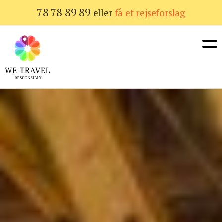
Gå
78 78 89 89
eller
få et rejseforslag
til
hovedindhold