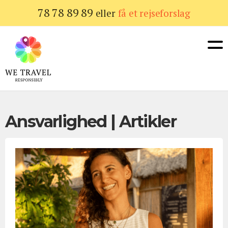
Gå
78 78 89 89
eller
få et rejseforslag
til
hovedindhold
Ansvarlighed | Artikler