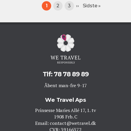
Sideinddeling
Nuværende
1
Page
2
Page
3
Næste
››
Sidste
Sidste »
side
side
side
Tlf: 78 78 89 89
Åbent man-fre 9-17
We Travel Aps
Prinsesse Maries Allé 17, 1. tv
1908 Frb. C
Email: contact@wetravel.dk
CVR: 39166372