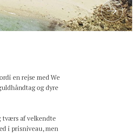
Next
 fordi en rejse med We
 guldhåndtag og dyre
og tværs af velkendte
ned i prisniveau, men