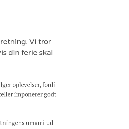
retning. Vi tror
s din ferie skal
ger oplevelser, fordi
oteller imponerer godt
retningens umami ud