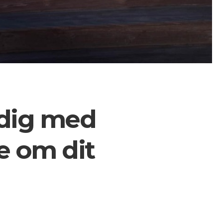
e dig med
e om dit