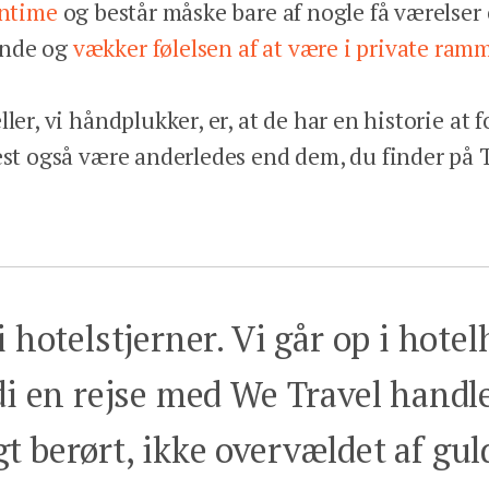
intime
og består måske bare af nogle få værelser el
ende og
vækker følelsen af at være i private ramm
ler, vi håndplukker, er, at de har en historie at fo
est også være anderledes end dem, du finder på T
i hotelstjerner. Vi går op i hote
rdi en rejse med We Travel handl
t berørt, ikke overvældet af gu