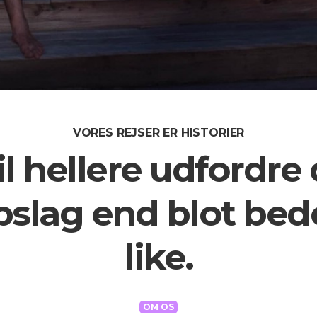
VORES REJSER ER HISTORIER
vil hellere udfordr
pslag end blot bed
like.
OM OS