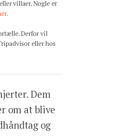
ler villaer. Nogle er
er.
rtælle. Derfor vil
ripadvisor eller hos
lhjerter. Dem
er om at blive
ldhåndtag og