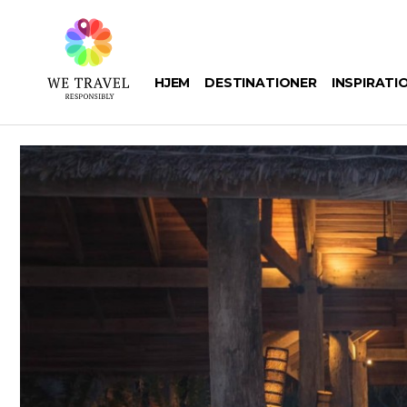
Gå
til
hovedindhold
HJEM
DESTINATIONER
INSPIRATI