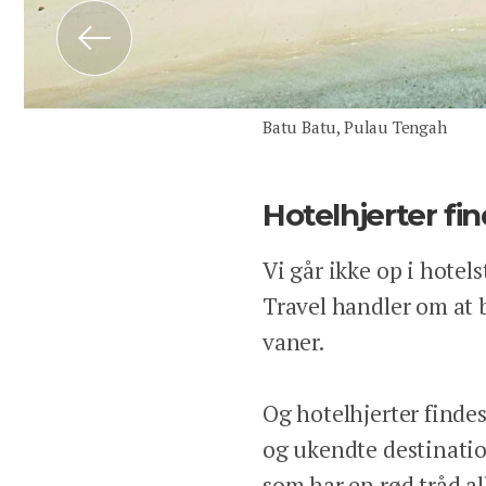
Previous
Batu Batu, Pulau Tengah
Hotelhjerter fin
Vi går ikke op i hotels
Travel handler om at 
vaner.
Og hotelhjerter findes
og ukendte destination
som har en rød tråd al