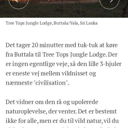
Previous
Next
Tlf: 78 78 89 89
Åbent man-fre 9-17
Tree Tops Jungle Lodge, Buttala/Yala, Sri Lanka
We Travel Aps
Prinsesse Maries Allé 17, 1. tv
Det tager 20 minutter med tuk-tuk at køre
1908 Frb. C
fra Buttala til Tree Tops Jungle Lodge. Der
Email: contact@wetravel.dk
CVR: 39166372
er ingen egentlige veje, så den lille 3-hjuler
Rejsegarantifonden: 2868
er eneste vej mellem vildnisset og
nærmeste "civilisation".
HJEM
DESTINATIONER
Det vidner om den rå og upolerede
INSPIRATION
ANSVARLIGHED
naturoplevelse, der venter. Det er bestemt
OM OS
ikke for alle, men er du til vild natur, vil du
ENGLISH