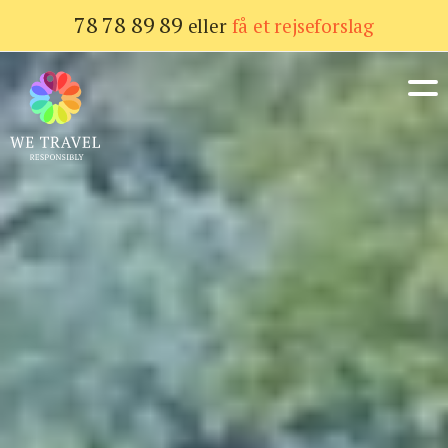
Gå
78 78 89 89
eller
få et rejseforslag
til
hovedindhold