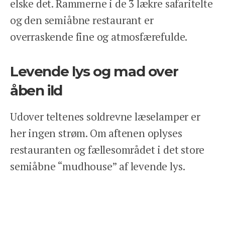
elske det. Rammerne i de 3 lækre safaritelte
KONTAKT
og den semiåbne restaurant er
REJSEFORSIKRING
overraskende fine og atmosfærefulde.
BETINGELSER
PRIVATLIVSPOLITIK
Levende lys og mad over
åben ild
Udover teltenes soldrevne læselamper er
her ingen strøm. Om aftenen oplyses
Facebook
Instagram
restauranten og fællesområdet i det store
semiåbne “mudhouse” af levende lys.
Maden tilberedes på traditionel vis over
åben ild og består overvejende af lokale