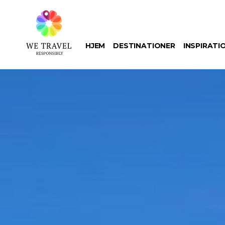
Gå
til
hovedindhold
HJEM
DESTINATIONER
INSPIRATI