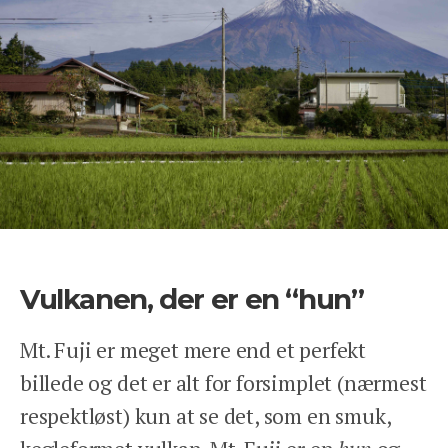
Tlf: 78 78 89 89
Åbent man-fre 9-17
We Travel Aps
Prinsesse Maries Allé 17, 1. tv
1908 Frb. C
Email: contact@wetravel.dk
CVR: 39166372
Rejsegarantifonden: 2868
Vulkanen, der er en “hun”
HJEM
DESTINATIONER
Mt. Fuji er meget mere end et perfekt
INSPIRATION
billede og det er alt for forsimplet (nærmest
ANSVARLIGHED
respektløst) kun at se det, som en smuk,
OM OS