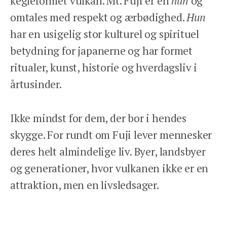
kegleformet vulkan. Mt. Fuji er en
hun
og
ENGLISH
omtales med respekt og ærbødighed.
Hun
KONTAKT
har en usigelig stor kulturel og spirituel
REJSEFORSIKRING
BETINGELSER
betydning for japanerne og har formet
PRIVATLIVSPOLITIK
ritualer, kunst, historie og hverdagsliv i
årtusinder.
Ikke mindst for dem, der bor i hendes
skygge. For rundt om Fuji lever mennesker
Facebook
Instagram
deres helt almindelige liv. Byer, landsbyer
og generationer, hvor vulkanen ikke er en
attraktion, men en livsledsager.
Det var med det udgangspunkt, jeg rejste