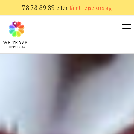
Gå
78 78 89 89
eller
få et rejseforslag
til
hovedindhold