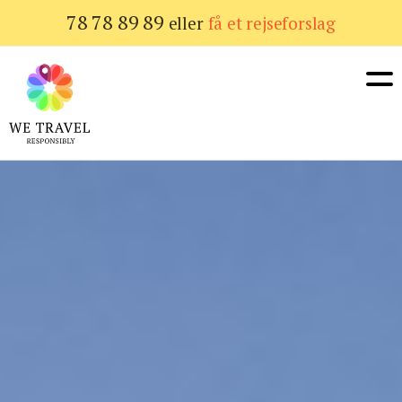
Gå
78 78 89 89
eller
få et rejseforslag
til
hovedindhold