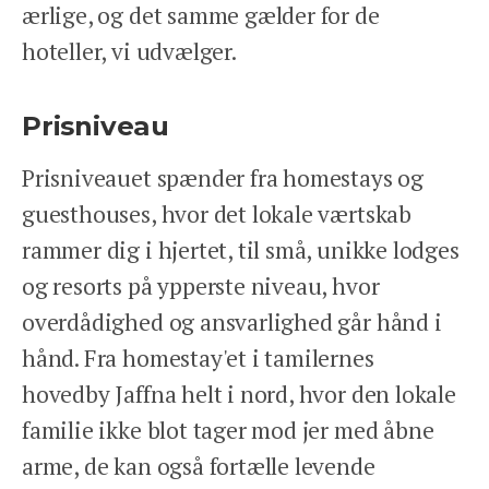
Tlf: 78 78 89 89
ærlige, og det samme gælder for de
Åbent man-fre 9-17
hoteller, vi udvælger.
We Travel Aps
Prisniveau
Prinsesse Maries Allé 17, 1. tv
1908 Frb. C
Prisniveauet spænder fra homestays og
Email: contact@wetravel.dk
CVR: 39166372
guesthouses, hvor det lokale værtskab
Rejsegarantifonden: 2868
rammer dig i hjertet, til små, unikke lodges
og resorts på ypperste niveau, hvor
HJEM
overdådighed og ansvarlighed går hånd i
DESTINATIONER
hånd. Fra homestay'et i tamilernes
INSPIRATION
hovedby Jaffna helt i nord, hvor den lokale
ANSVARLIGHED
OM OS
familie ikke blot tager mod jer med åbne
ENGLISH
arme, de kan også fortælle levende
KONTAKT