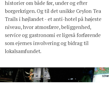
historier om både før, under og efter
REJSEFORSIKRING
borgerkrigen. Og til det unikke Ceylon Tea
BETINGELSER
Trails i højlandet - et anti-hotel på højeste
PRIVATLIVSPOLITIK
niveau, hvor atmosfære, beliggenhed,
service og gastronomi er ligeså forførende
som ejernes involvering og bidrag til
lokalsamfundet.
Facebook
Instagram