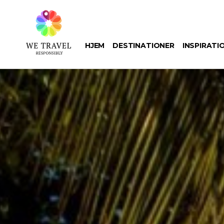
Gå
til
hovedindhold
HJEM
DESTINATIONER
INSPIRATI