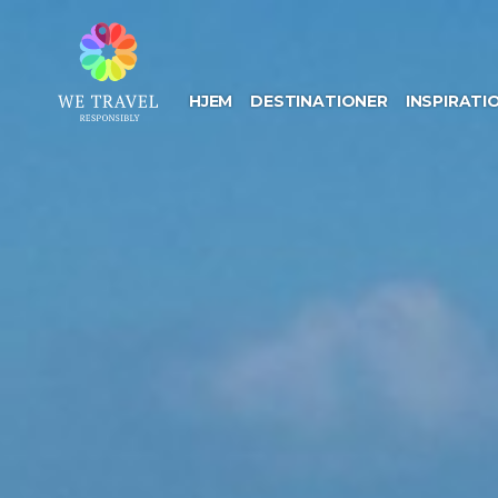
Gå
til
hovedindhold
HJEM
DESTINATIONER
INSPIRATI