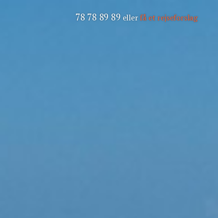
78 78 89 89
eller
få et rejseforslag