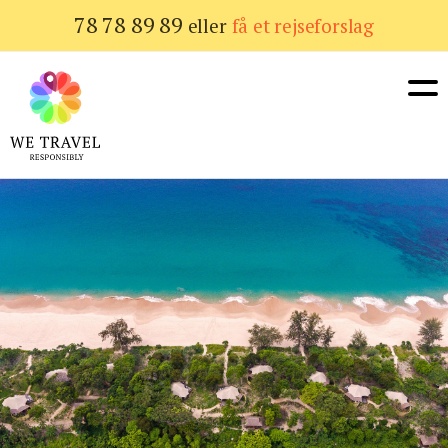
Gå
78 78 89 89
eller
få et rejseforslag
til
hovedindhold