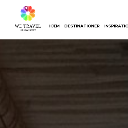
Gå
til
hovedindhold
HJEM
DESTINATIONER
INSPIRATI