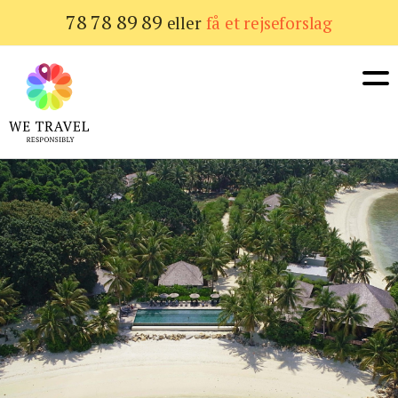
Gå
78 78 89 89
eller
få et rejseforslag
til
hovedindhold