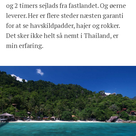
og 2 timers sejlads fra fastlandet. Og øerne
leverer. Her er flere steder næsten garanti
for at se havskildpadder, hajer og rokker.
Tlf: 78 78 89 89
Det sker ikke helt så nemt i Thailand, er
min erfaring.
Åbent man-fre 9-17
We Travel Aps
Prinsesse Maries Allé 17, 1. tv
1908 Frb. C
Email: contact@wetravel.dk
CVR: 39166372
Rejsegarantifonden: 2868
HJEM
DESTINATIONER
INSPIRATION