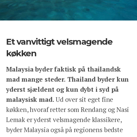
ANSVARLIGHED
OM OS
ENGLISH
KONTAKT
Et vanvittigt velsmagende
REJSEFORSIKRING
BETINGELSER
køkken
PRIVATLIVSPOLITIK
Malaysia byder faktisk på thailandsk
mad mange steder. Thailand byder kun
yderst sjældent og kun dybt i syd på
malaysisk mad.
Ud over sit eget fine
køkken, hvoraf retter som Rendang og Nasi
Facebook
Instagram
Lemak er yderst velsmagende klassikere,
byder Malaysia også på regionens bedste