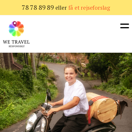
Gå
78 78 89 89
eller
få et rejseforslag
til
hovedindhold