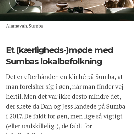
Previous
Next
We Travel Aps
Prinsesse Maries Allé 17, 1. tv
1908 Frb. C
Alamayah, Sumba
Email: contact@wetravel.dk
CVR: 39166372
Rejsegarantifonden: 2868
Et (kærligheds-)møde med
Sumbas lokalbefolkning
HJEM
DESTINATIONER
Det er efterhånden en kliché på Sumba, at
INSPIRATION
man forelsker sig i øen, når man finder vej
ANSVARLIGHED
hertil. Men det var ikke desto mindre det,
OM OS
der skete da Dan og Jess landede på Sumba
ENGLISH
i 2017. De faldt for øen, men lige så vigtigt
KONTAKT
REJSEFORSIKRING
(eller uadskilleligt), de faldt for
BETINGELSER