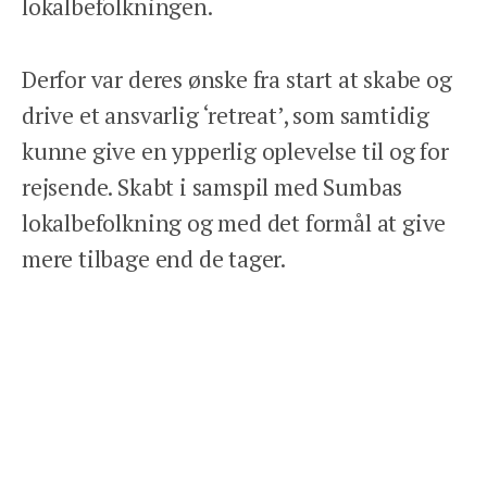
lokalbefolkningen.
PRIVATLIVSPOLITIK
Derfor var deres ønske fra start at skabe og
drive et ansvarlig ‘retreat’, som samtidig
kunne give en ypperlig oplevelse til og for
rejsende. Skabt i samspil med Sumbas
Facebook
Instagram
lokalbefolkning og med det formål at give
mere tilbage end de tager.
Livet i en lokal landsby i
vandkanten
Alamayah ligger på den sydvestlige del af
Sumba i den lille landsby, Kerewe, ved