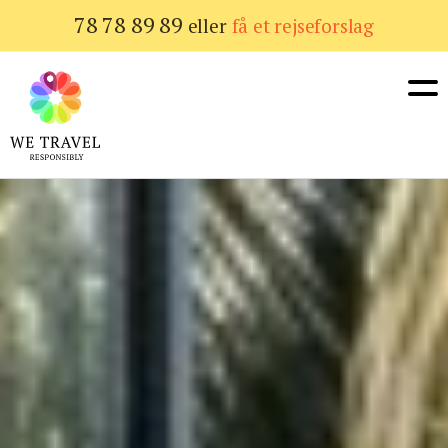
Gå
78 78 89 89
eller
få et rejseforslag
til
hovedindhold