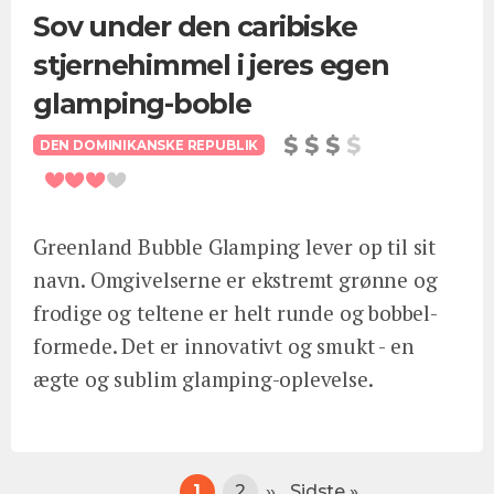
Sov under den caribiske
stjernehimmel i jeres egen
glamping-boble
DEN DOMINIKANSKE REPUBLIK
Greenland Bubble Glamping lever op til sit
navn. Omgivelserne er ekstremt grønne og
frodige og teltene er helt runde og bobbel-
formede. Det er innovativt og smukt - en
ægte og sublim glamping-oplevelse.
Sideinddeling
Nuværende
1
Page
2
Næste
››
Sidste
Sidste »