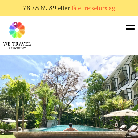
Gå
78 78 89 89
eller
få et rejseforslag
til
hovedindhold