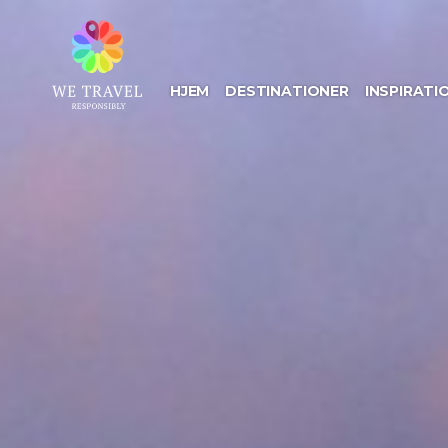
Gå
til
hovedindhold
HJEM
DESTINATIONER
INSPIRATI