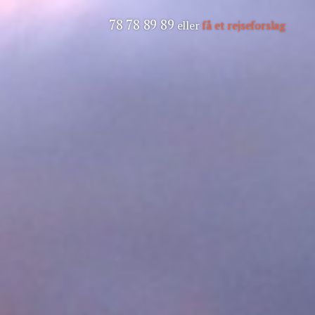
78 78 89 89
eller
få et rejseforslag