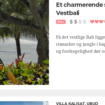
Et charmerende 
Vestbali
BALI
På det vestlige Bali lig
rismarker og jungle i b
og fordragelighed dør o
VILLA KALISAT, UBUD