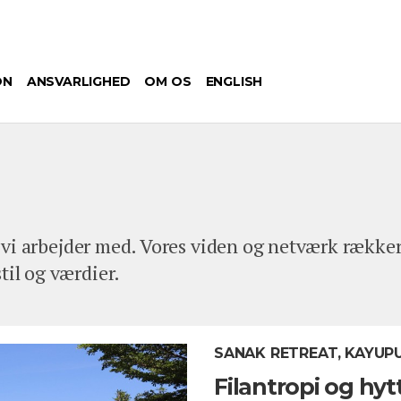
ON
ANSVARLIGHED
OM OS
ENGLISH
r, vi arbejder med. Vores viden og netværk række
til og værdier.
SANAK RETREAT, KAYUPU
Filantropi og hyt