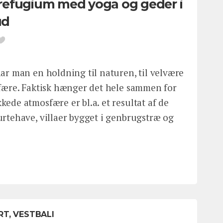
t refugium med yoga og geder i
ud
ar man en holdning til naturen, til velvære
sfære. Faktisk hænger det hele sammen for
ede atmosfære er bl.a. et resultat af de
urtehave, villaer bygget i genbrugstræ og
T, VESTBALI