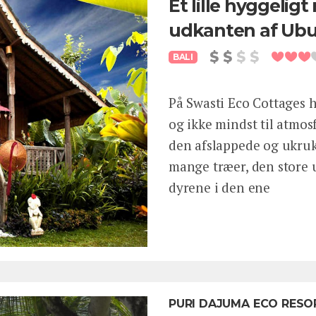
Et lille hyggelig
udkanten af Ub
BALI
På Swasti Eco Cottages h
og ikke mindst til atmo
den afslappede og ukrukk
mange træer, den store 
dyrene i den ene
PURI DAJUMA ECO RESOR