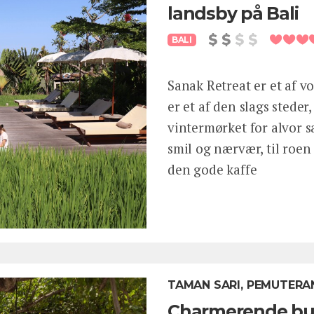
landsby på Bali
BALI
Sanak Retreat er et af vo
er et af den slags steder
vintermørket for alvor sæ
smil og nærvær, til roen
den gode kaffe
TAMAN SARI, PEMUTERA
Charmerende bung