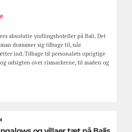
res absolutte yndlingshoteller på Bali. Det
, man drømmer sig tilbage til, når
tter ind. Tilbage til personalets oprigtige
 og udsigten over rismarkerne, til maden og
N
alows og villaer tæt på Balis