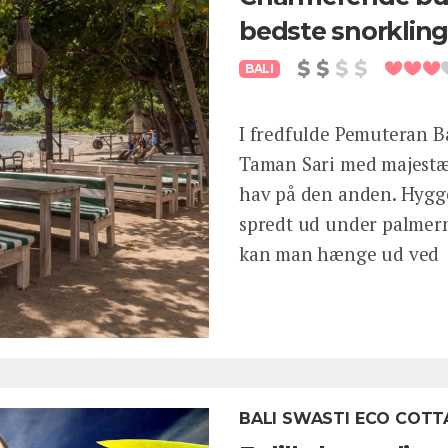
bedste snorkling
BALI
I fredfulde Pemuteran B
Taman Sari med majestæt
hav på den anden. Hyggel
spredt ud under palmern
kan man hænge ud ved
BALI SWASTI ECO COTT