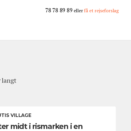
78 78 89 89
eller
få et rejseforslag
r langt
TIS VILLAGE
ter midt i rismarken i en