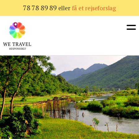
Gå
78 78 89 89
eller
få et rejseforslag
til
hovedindhold