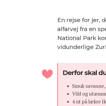
En rejse for jer, 
alfarvej fra en
National Park k
vidunderlige Zur
Derfor skal du
Smuk savanne, 
Vild og utæmme
4 nt på lækre I