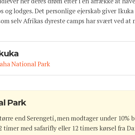
dlever her deres drøm efter i en årrække at have
 og lodges. Det personlige ejerskab giver Ikuka
som selv Afrikas dyreste camps har svært ved at
kuka
aha National Park
al Park
 større end Serengeti, men modtager under 10% 
2 timer med safarifly eller 12 timers kørsel fra D