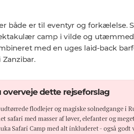
der både er til eventyr og forkælelse. S
 spektakulær camp i vilde og utæmme
ombineret med en uges laid-back bar
i Zanzibar.
 overveje dette rejseforslag
udtørrede flodlejer og magiske solnedgange i 
t safari med masser af løver, elefanter og mege
kuka Safari Camp med alt inkluderet - også godt