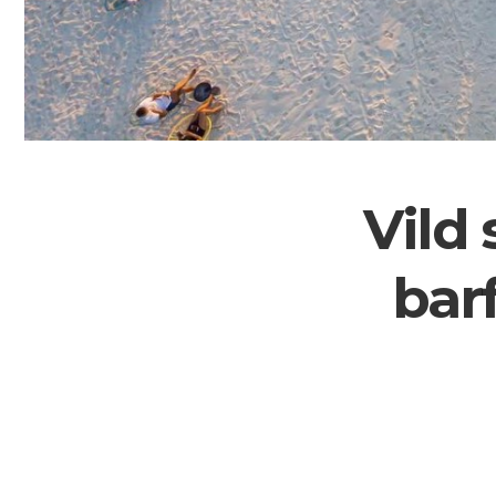
Vild 
bar