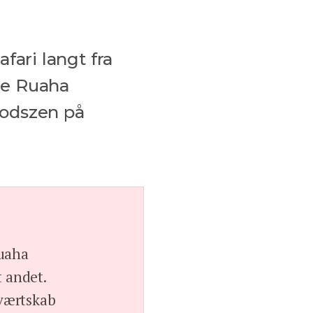
afari langt fra
de Ruaha
fodszen på
Ruaha
t andet.
 værtskab