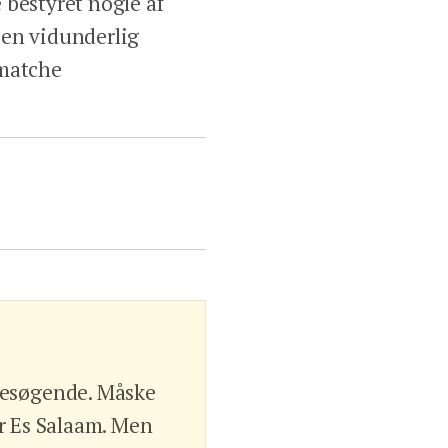
 bestyret nogle af
 en vidunderlig
 matche
besøgende. Måske
ar Es Salaam. Men