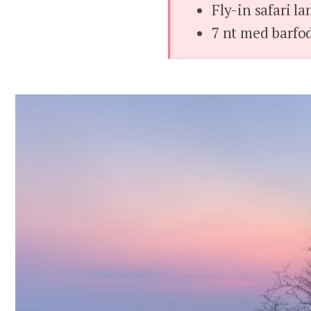
Fly-in safari la
7 nt med barfod