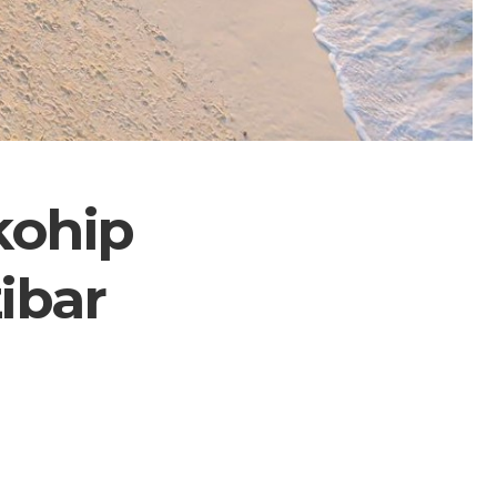
økohip
ibar