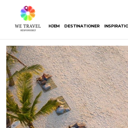
Gå
til
hovedindhold
HJEM
DESTINATIONER
INSPIRATI