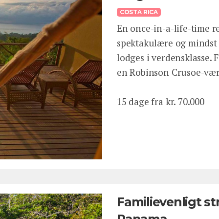
COSTA RICA
En once-in-a-life-time re
spektakulære og mindst
lodges i verdensklasse.
en Robinson Crusoe-vær
15 dage fra kr. 70.000
Familievenligt st
Panama