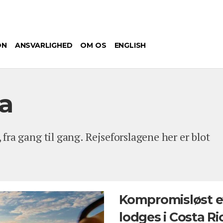
ON
ANSVARLIGHED
OM OS
ENGLISH
a
, fra gang til gang. Rejseforslagene her er blot
Kompromisløst ev
lodges i Costa R