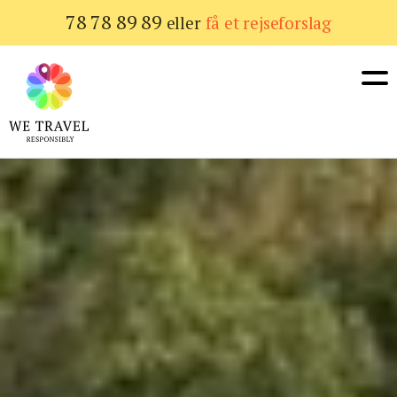
Gå
78 78 89 89
eller
få et rejseforslag
til
hovedindhold