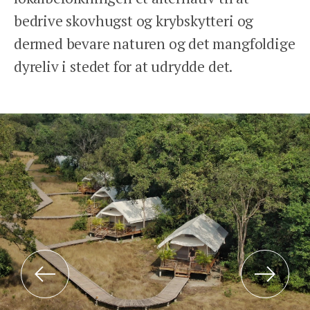
bedrive skovhugst og krybskytteri og
dermed bevare naturen og det mangfoldige
dyreliv i stedet for at udrydde det.
Tlf: 78 78 89 89
Åbent man-fre 9-17
We Travel Aps
Prinsesse Maries Allé 17, 1. tv
1908 Frb. C
Email: contact@wetravel.dk
CVR: 39166372
Rejsegarantifonden: 2868
HJEM
Previous
Next
DESTINATIONER