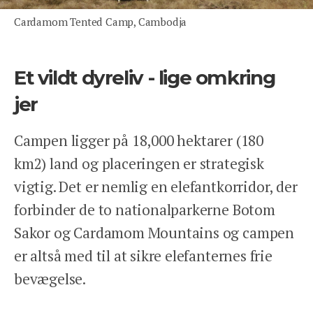
INSPIRATION
Cardamom Tented Camp, Cambodja
ANSVARLIGHED
OM OS
ENGLISH
Et vildt dyreliv - lige omkring
KONTAKT
jer
REJSEFORSIKRING
BETINGELSER
Campen ligger på 18,000 hektarer (180
PRIVATLIVSPOLITIK
km2) land og placeringen er strategisk
vigtig. Det er nemlig en elefantkorridor, der
forbinder de to nationalparkerne Botom
Sakor og Cardamom Mountains og campen
er altså med til at sikre elefanternes frie
Facebook
Instagram
bevægelse.