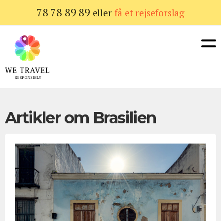
Gå
78 78 89 89
eller
få et rejseforslag
til
hovedindhold
Artikler om Brasilien