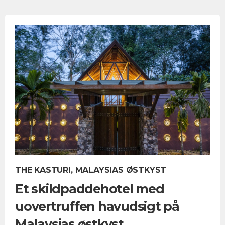
THE KASTURI, MALAYSIAS ØSTKYST
Et skildpaddehotel med
uovertruffen havudsigt på
Malaysias østkyst