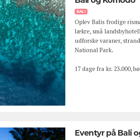
BALI
Oplev Balis frodige risma
lækre, små landsbyhotell
udforske varaner, stran
National Park.
17 dage fra kr. 23.000, bø
Eventyr på Bali 