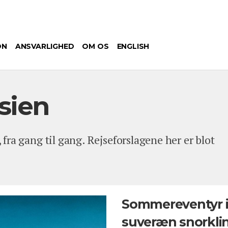
ON
ANSVARLIGHED
OM OS
ENGLISH
esien
, fra gang til gang. Rejseforslagene her er blot
Sommereventyr i 
suveræn snorkli