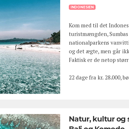
INDONESIEN
Kom med til det Indonesi
turistmængden, Sumbas v
nationalparkens vanvitt
og det ægte, men går ik
Faktisk er de netop stør
22 dage fra kr. 28.000, bø
Natur, kultur og 
Bali og Komodo