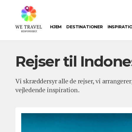
Gå
til
hovedindhold
HJEM
DESTINATIONER
INSPIRATI
Rejser til Indon
Vi skræddersyr alle de rejser, vi arrangerer
vejledende inspiration.